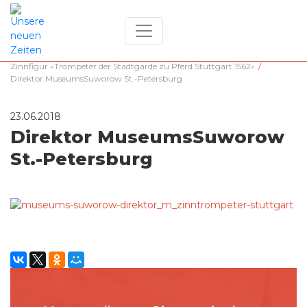
Zuhause
/
Aktivitäten in Russland
/
Zinnfigur «Trompeter der Stadtgarde zu Pferd Stuttgart 1562»
/
Direktor MuseumsSuworow St.-Petersburg
23.06.2018
Direktor MuseumsSuworow
St.-Petersburg