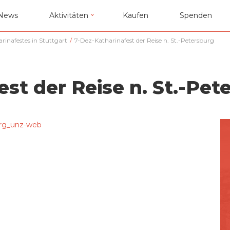
News
Aktivitäten
Kaufen
Spenden
inafestes in Stuttgart
/
7-Dez-Katharinafest der Reise n. St.-Petersburg
st der Reise n. St.-Pet