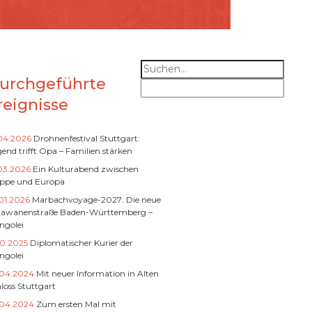
urchgeführte
reignisse
.04.2026
Drohnenfestival Stuttgart:
end trifft Opa – Familien stärken
03.2026
Ein Kulturabend zwischen
eppe und Europa
01.2026
Marbachvoyage-2027: Die neue
rawanenstraße Baden-Württemberg –
ngolei
10.2025
Diplomatischer Kurier der
ngolei
.04.2024
Mit neuer Information in Alten
loss Stuttgart
.04.2024
Zum ersten Mal mit