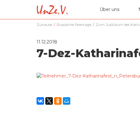
Über uns
Zuhause
/
Russische Feiertage
/
Zum Jubiläum des Kathar
11.12.2018
7-Dez-Katharinafe