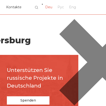
Kontakte
Deu
Рус
Eng
ersburg
Unterstützen Sie
russische Projekte in
Deutschland
Spenden