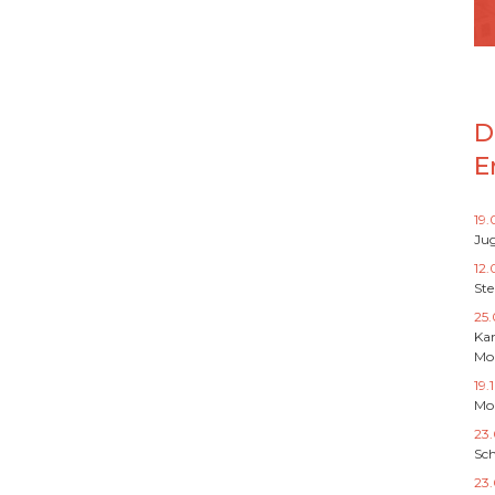
D
E
19
Jug
12.
St
25.
Ka
Mo
19.
Mo
23
Sch
23