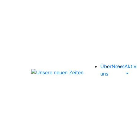
Über
News
Aktiv
uns