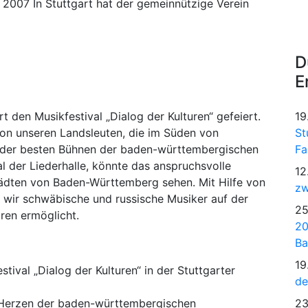
2007 In Stuttgart hat der gemeinnützige Verein
D
E
 den Musikfestival „Dialog der Kulturen“ gefeiert.
19
 von unseren Landsleuten, die im Süden von
St
r der besten Bühnen der baden-württembergischen
Fa
l der Liederhalle, könnte das anspruchsvolle
12
ädten von Baden-Württemberg sehen. Mit Hilfe von
zw
 wir schwäbische und russische Musiker auf der
25
uren ermöglicht.
20
Ba
19
tival „Dialog der Kulturen“ in der Stuttgarter
de
 Herzen der baden-württembergischen
23