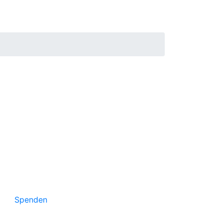
Unterstützen Sie russische
Projekte in Deutschland
Spenden