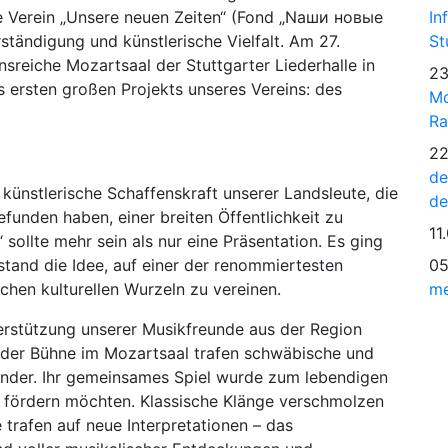
e Verein „Unsere neuen Zeiten“ (Fond „Naши новые
In
ständigung und künstlerische Vielfalt. Am 27.
St
sreiche Mozartsaal der Stuttgarter Liederhalle in
23
 ersten großen Projekts unseres Vereins: des
Mo
Ra
22
de
 künstlerische Schaffenskraft unserer Landsleute, die
de
unden haben, einer breiten Öffentlichkeit zu
11
 sollte mehr sein als nur eine Präsentation. Es ging
tand die Idee, auf einer der renommiertesten
05
chen kulturellen Wurzeln zu vereinen.
me
erstützung unserer Musikfreunde aus der Region
 der Bühne im Mozartsaal trafen schwäbische und
ander. Ihr gemeinsames Spiel wurde zum lebendigen
r fördern möchten. Klassische Klänge verschmolzen
 trafen auf neue Interpretationen – das