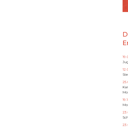
D
E
19
Jug
12.
St
25.
Ka
Mo
19.
Mo
23
Sch
23