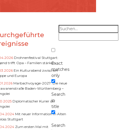
urchgeführte
reignisse
.04.2026
Drohnenfestival Stuttgart:
end trifft Opa – Familien stärken
Exact
matches
03.2026
Ein Kulturabend zwischen
only
eppe und Europa
01.2026
Marbachvoyage-2027: Die neue
rawanenstraße Baden-Württemberg –
ngolei
Search
in
10.2025
Diplomatischer Kurier der
title
ngolei
.04.2024
Mit neuer Information in Alten
loss Stuttgart
Search
.04.2024
Zum ersten Mal mit