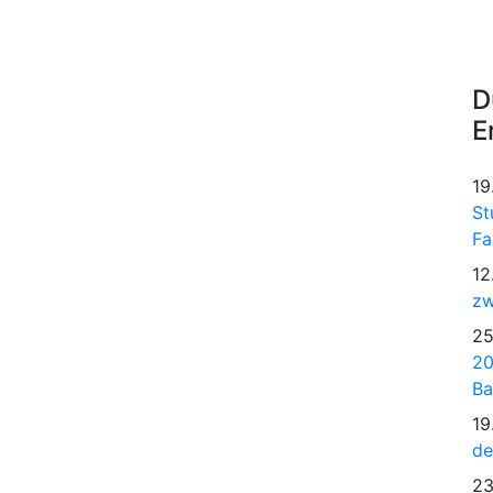
D
E
19
St
Fa
12
zw
25
20
Ba
19
de
23