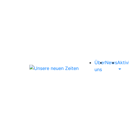
Über
News
Aktiv
uns