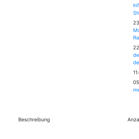
In
St
23
Mo
Ra
22
de
de
11
05
me
Beschreibung
Anza