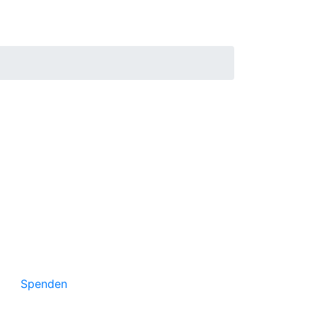
Unterstützen Sie russische
Projekte in Deutschland
Spenden