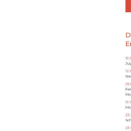
D
E
19
Jug
12.
St
25.
Ka
Mo
19.
Mo
23
Sch
23