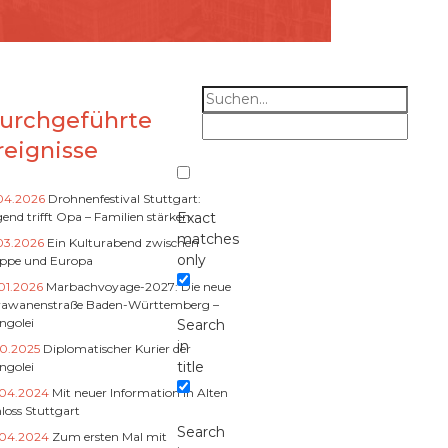
urchgeführte
reignisse
.04.2026
Drohnenfestival Stuttgart:
end trifft Opa – Familien stärken
Exact
matches
03.2026
Ein Kulturabend zwischen
only
eppe und Europa
01.2026
Marbachvoyage-2027: Die neue
rawanenstraße Baden-Württemberg –
ngolei
Search
in
10.2025
Diplomatischer Kurier der
title
ngolei
.04.2024
Mit neuer Information in Alten
loss Stuttgart
Search
.04.2024
Zum ersten Mal mit