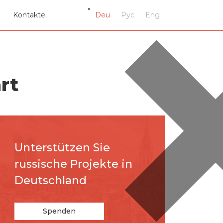
Kontakte
Deu
Рус
Eng
rt
Unterstützen Sie
russische Projekte in
Deutschland
Spenden