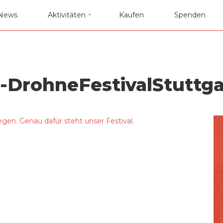
News
Aktivitäten
Kaufen
Spenden
-DrohneFestivalStuttga